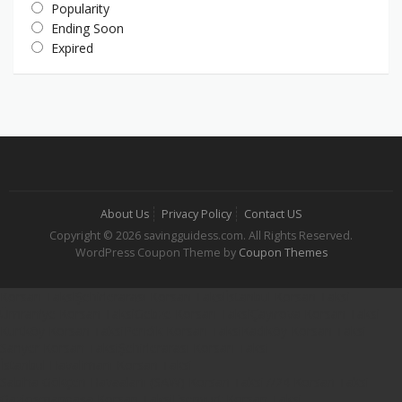
Popularity
Ending Soon
Expired
About Us
Privacy Policy
Contact US
Copyright © 2026 savingguidess.com. All Rights Reserved.
WordPress Coupon Theme by
Coupon Themes
Korsan Taksi
Şehirlerarası Korsan Taksi
İstanbul Korsan Taksi
Ümraniye Korsan Taksi
Gebze Korsan Taksi
Çayırova Korsan Taksi
Kurtköy Korsan Taksi
Pendik Korsan Taksi
Kadıköy Korsan Taksi
Sarıyer Korsan Taksi
Şehirlerarası Korsan Taksi
İstanbul Havalimanı Korsan Taksi
Sabiha Gökçen Havaalanı (SAW) Korsan Taksi
7/24 Korsan Taksi
Gaziosmanpaşa Korsan Taksi
Esenyurt Korsan Taksi